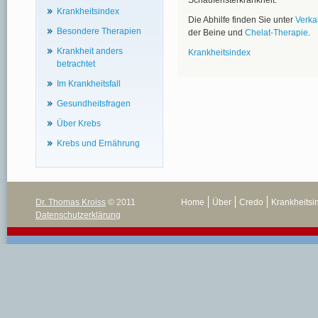
Schaufensterkrankheit.
Krankheitsindex
Die Abhilfe finden Sie unter
Verka
Besondere Therapien
der Beine und
Chelat-Therapie
.
Krankheit anders
Krankheitsindex
betrachtet
Im Krankheitsfall
Gesundheitsfragen
Über Krebs
Krebs und Ernährung
Dr. Thomas Kroiss
© 2011
Home
Über
Credo
Krankheitsi
Datenschutzerklärung