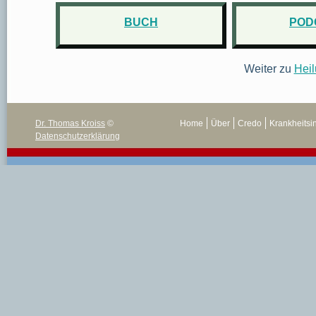
BUCH
POD
Weiter zu
Heil
Dr. Thomas Kroiss
©
Home
Über
Credo
Krankheitsi
Datenschutzerklärung