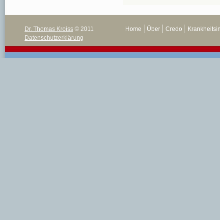
Dr. Thomas Kroiss
© 2011
Home
Über
Credo
Krankheitsi
Datenschutzerklärung