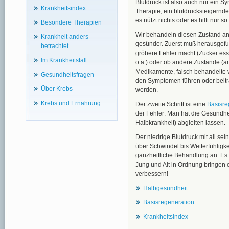
Blutdruck ist also auch nur ein Sy
Krankheitsindex
Therapie, ein blutdrucksteigernd
es nützt nichts oder es hilft nur 
Besondere Therapien
Wir behandeln diesen Zustand an
Krankheit anders
gesünder. Zuerst muß herausgefu
betrachtet
gröbere Fehler macht (Zucker es
Im Krankheitsfall
o.ä.) oder ob andere Zustände (a
Medikamente, falsch behandelte 
Gesundheitsfragen
den Symptomen führen oder beitra
Über Krebs
werden.
Krebs und Ernährung
Der zweite Schritt ist eine
Basisre
der Fehler: Man hat die Gesundhe
Halbkrankheit) abgleiten lassen.
Der niedrige Blutdruck mit all s
über Schwindel bis Wetterfühligkei
ganzheitliche Behandlung an. Es l
Jung und Alt in Ordnung bringen 
verbessern!
Halbgesundheit
Basisregeneration
Krankheitsindex