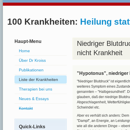
100 Krankheiten:
Heilung stat
Haupt-Menu
Niedriger Blutdr
Home
nicht Krankheit
Über Dr Kroiss
Publikationen
"Hypotonus", niedriger
Liste der Krankheiten
"Niedriger Blutdruck" ist eigentli
weiteres Symptom eines Zustande
Therapien bei uns
genannten – "Halbgesundheit". D
glauben, daß der niedrige Blutdru
Neues & Essays
Abgeschlagenheit, Wetterfühligkei
Schwindel etc.
Kontakt
Aber es verhält sich anders: Dem
"Dampf", an Energie, an Leistungs
wie all die anderen Dinge – ebenfa
Quick-Links