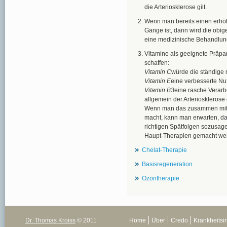
die Arteriosklerose gilt.
Wenn man bereits einen erhöhr
Gange ist, dann wird die obig
eine medizinische Behandlung
Vitamine als geeignete Präpa
schaffen:
Vitamin C
würde die ständige n
Vitamin E
eine verbesserte Nu
Vitamin B3
eine rasche Verarb
allgemein der Arterioskleros
Wenn man das zusammen mit d
macht, kann man erwarten, da
richtigen Spätfolgen sozusagen
Haupt-Therapien gemacht we
Chelat-Therapie
Basisregeneration
Ozontherapie
Dr. Thomas Kroiss
© 2011
Home
Über
Credo
Krankheitsi