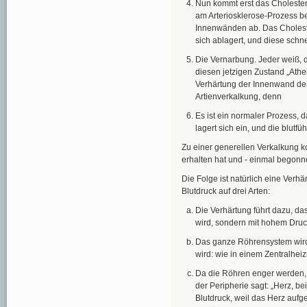
Nun kommt erst das Cholesterin
am Arteriosklerose-Prozess bet
Innenwänden ab. Das Cholester
sich ablagert, und diese schn
Die Vernarbung. Jeder weiß, 
diesen jetzigen Zustand „Athe
Verhärtung der Innenwand der A
Artienverkalkung, denn
Es ist ein normaler Prozess, 
lagert sich ein, und die blut
Zu einer generellen Verkalkung 
erhalten hat und - einmal begonnen
Die Folge ist natürlich eine Verh
Blutdruck auf drei Arten:
Die Verhärtung führt dazu, da
wird, sondern mit hohem Druck
Das ganze Röhrensystem wird 
wird: wie in einem Zentralhei
Da die Röhren enger werden, 
der Peripherie sagt: „Herz, be
Blutdruck, weil das Herz aufg