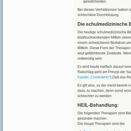
gewährleisten.
Bei diesen Verhältnissen haben w
schlechtere Durchblutung.
Die schulmedizinische 
Die heutige schulmedizinische Be
blutdrucksenkenden Mitteln (wenn
einem schwächeren Blutstrom und
Mitteln. Diese Form der Therapie i
akut gefährdende Zustände. Wenn 
notwendig sein.
Es wird heute vielfach darauf ver
Ratschlag geht am Prinzip der S
Kapitel „Cholesterin"
) Daß das Rau
Es gilt also, zu der meist berei
dazu zu machen, denn sonst würd
schlechter zu werden:
HEIL-Behandlung:
Die folgenden Therapien sind Be
gesünder machen.
Die Haupt-Therapien sind die