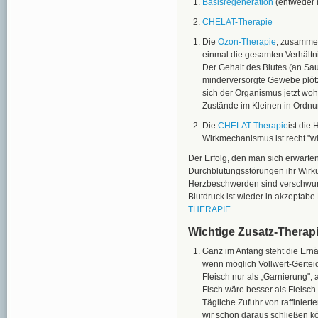
Basisregeneration
(entweder m
CHELAT-Therapie
Die
Ozon-Therapie
, zusammen
einmal die gesamten Verhältn
Der Gehalt des Blutes (an Sau
minderversorgte Gewebe plötzl
sich der Organismus jetzt wohl
Zustände im Kleinen in Ordnu
Die
CHELAT-Therapie
ist die
Wirkmechanismus ist recht "wi
Der Erfolg, den man sich erwarten
Durchblutungsstörungen ihr Wirku
Herzbeschwerden sind verschwun
Blutdruck ist wieder in akzepta
THERAPIE
.
Wichtige Zusatz-Therap
Ganz im Anfang steht die Ernä
wenn möglich Vollwert-Gerteide
Fleisch nur als „Garnierung", 
Fisch wäre besser als Fleisch.
Tägliche Zufuhr von raffiniert
wir schon daraus schließen k