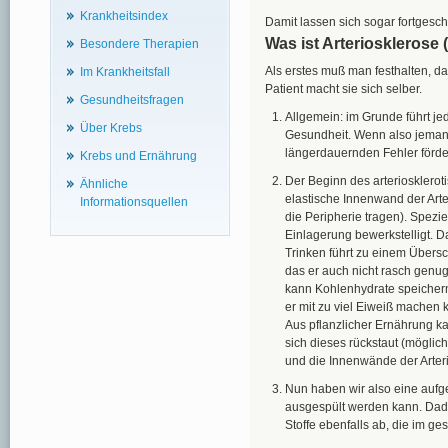
Krankheitsindex
Damit lassen sich sogar fortgesc
Was ist Arteriosklerose
Besondere Therapien
Als erstes muß man festhalten, d
Im Krankheitsfall
Patient macht sie sich selber.
Gesundheitsfragen
Allgemein: im Grunde führt j
Über Krebs
Gesundheit. Wenn also jemand 
längerdauernden Fehler förde
Krebs und Ernährung
Der Beginn des arteriosklerot
Ähnliche
elastische Innenwand der Arte
Informationsquellen
die Peripherie tragen). Spezi
Einlagerung bewerkstelligt. D
Trinken führt zu einem Übers
das er auch nicht rasch genug
kann Kohlenhydrate speichern
er mit zu viel Eiweiß machen 
Aus pflanzlicher Ernährung k
sich dieses rückstaut (möglich
und die Innenwände der Arter
Nun haben wir also eine aufgeq
ausgespült werden kann. Dadur
Stoffe ebenfalls ab, die im g