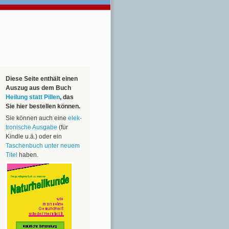
Diese Seite enthält einen
Auszug aus dem Buch
Heilung statt Pillen
, das
Sie hier bestellen können.
Sie können auch eine
elek­
tronische Ausgabe
(für
Kindle u.ä.) oder ein
Taschen­buch unter neuem
Titel
haben.