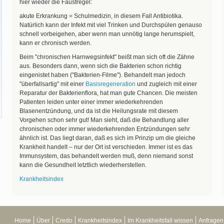
hier wieder die Faustregel:
akute Erkrankung = Schulmedizin, in diesem Fall Antibiotika.
Natürlich kann der Infekt mit viel Trinken und Durchspülen genauso
schnell vorbeigehen, aber wenn man unnötig lange herumspielt,
kann er chronisch werden.
Beim "chronischen Harnwegsinfekt" beißt man sich oft die Zähne
aus. Besonders dann, wenn sich die Bakterien schon richtig
eingenistet haben ("Bakterien-Filme"). Behandelt man jedoch
"überfallsartig" mit einer
Basisregeneration
und zugleich mit einer
Reparatur der Bakterienflora, hat man gute Chancen. Die meisten
Patienten leiden unter einer immer wiederkehrenden
Blasenentzündung, und da ist die Heilungsrate mit diesem
Vorgehen schon sehr gut! Man sieht, daß die Behandlung aller
chronischen oder immer wiederkehrenden Entzündungen sehr
ähnlich ist. Das liegt daran, daß es sich im Prinzip um die gleiche
Krankheit handelt – nur der Ort ist verschieden. Immer ist es das
Immunsystem, das behandelt werden muß, denn niemand sonst
kann die Gesundheit letztlich wiederherstellen.
Krankheitsindex
Home
Über
Credo
Krankheitsindex
Im Krankheitsfall wissen
Anfragen