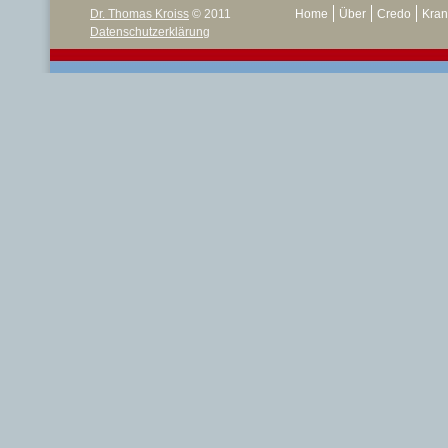
Dr. Thomas Kroiss
© 2011
Home
Über
Credo
Kran
Datenschutzerklärung