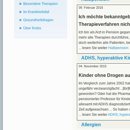
Besondere Therapien
09. Februar 2016
Im Krankheitsfall
Ich möchte bekanntgebe
Gesundheitsfragen
Therapieverfahren nich
Über Krebs
Ich bin als Arzt in Pension gegan
mehr alle Therapien durchführe
doch weiterhin alle Patienten, b
... lesen Sie weiter
Halbpension
ADHS, hyperaktive Ki
04. November 2015
Kinder ohne Drogen au
Im Vergleich zum Jahre 2002 ha
ungefähr verzwanzigfacht ...[lbr
geworden? Oder hat die Pharma-
pensionierter Professor für Kind
allesamt mit ADHS diagnostizier
Zeit aufgewachsen ... So haben s
... lesen Sie weiter
ADHS, hypera
Allergien