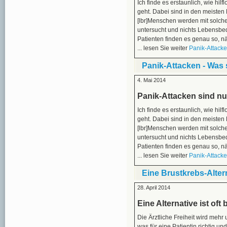
Ich finde es erstaunlich, wie hi
geht. Dabei sind in den meisten 
[lbr]Menschen werden mit solchen
untersucht und nichts Lebensbed
Patienten finden es genau so
... lesen Sie weiter
Panik-Attacke
Panik-Attacken - Was 
4. Mai 2014
Panik-Attacken sind nu
Ich finde es erstaunlich, wie hi
geht. Dabei sind in den meisten 
[lbr]Menschen werden mit solchen
untersucht und nichts Lebensbed
Patienten finden es genau so
... lesen Sie weiter
Panik-Attacke
Eine Brustkrebs-Alter
28. April 2014
Eine Alternative ist of
Die Ärztliche Freiheit wird mehr
was für eine Patientin richtig 