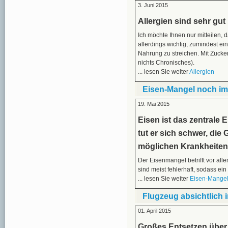
3. Juni 2015
Allergien sind sehr gu
Ich möchte Ihnen nur mitteilen, d
allerdings wichtig, zumindest e
Nahrung zu streichen. Mit Zucke
nichts Chronisches).
... lesen Sie weiter
Allergien
Eisen-Mangel noch im
19. Mai 2015
Eisen ist das zentrale
tut er sich schwer, die 
möglichen Krankheiten
Der Eisenmangel betrifft vor all
sind meist fehlerhaft, sodass ein 
... lesen Sie weiter
Eisen-Mangel
Flugzeug absichtlich
01. April 2015
Großes Entsetzen über 