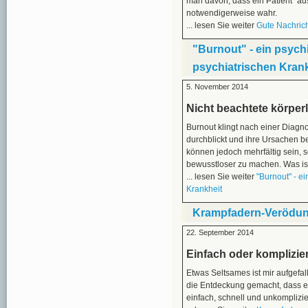
man davon, dass ein Patient "aus
notwendigerweise wahr.
... lesen Sie weiter
Gute Nachrich
"Burnout" - ein psychi
psychiatrischen Krank
5. November 2014
Nicht beachtete körper
Burnout klingt nach einer Diagn
durchblickt und ihre Ursachen b
können jedoch mehrfältig sein, s
bewusstloser zu machen. Was ist
... lesen Sie weiter
"Burnout" - ei
Krankheit
Krampfadern-Verödun
22. September 2014
Einfach oder komplizie
Etwas Seltsames ist mir aufgefa
die Entdeckung gemacht, dass e
einfach, schnell und unkompliziert