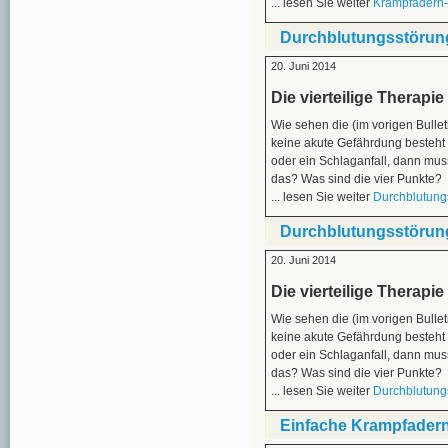
... lesen Sie weiter
Krampfadern-
Durchblutungsstörung
20. Juni 2014
Die vierteilige Therapi
Wie sehen die (im vorigen Bulle
keine akute Gefährdung besteht (
oder ein Schlaganfall, dann mus
das? Was sind die vier Punkte?
... lesen Sie weiter
Durchblutung
Durchblutungsstörung
20. Juni 2014
Die vierteilige Therapi
Wie sehen die (im vorigen Bulle
keine akute Gefährdung besteht (
oder ein Schlaganfall, dann mus
das? Was sind die vier Punkte?
... lesen Sie weiter
Durchblutung
Einfache Krampfadern