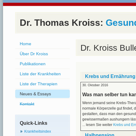
Dr. Thomas Kroiss:
Gesund
Home
Dr. Kroiss Bu
Über Dr Kroiss
Publikationen
Liste der Krankheiten
Krebs und Ernährung
Liste der Therapien
30. Oktober 2016
Neues & Essays
Was man selber tun ka
Wenn jemand seine Krebs-Therapi
Kontakt
normale Körperzelle gut findet, 
gestalten, dass man den gesunde
gewissermaßen aushungern läss
Quick-Links
... lesen Sie weiter
Krebs und Er
Krankheitsindex
Halbpension