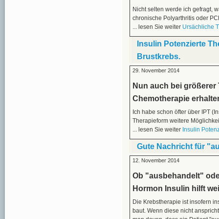
Nicht selten werde ich gefragt
chronische Polyarthritis oder PCP
... lesen Sie weiter
Ursächliche 
Insulin Potenzierte Th
Brustkrebs.
29. November 2014
Nun auch bei größerer
Chemotherapie erhalten
Ich habe schon öfter über IPT (In
Therapieform weitere Möglichkei
... lesen Sie weiter
Insulin Poten
Gute Nachricht für "a
12. November 2014
Ob "ausbehandelt" ode
Hormon Insulin hilft wei
Die Krebstherapie ist insofern i
baut. Wenn diese nicht ansprich