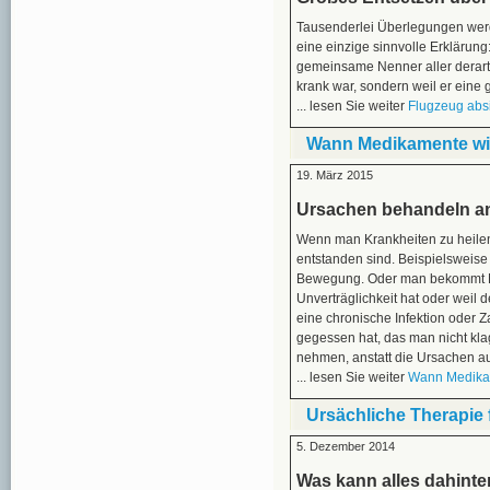
Tausenderlei Überlegungen werde
eine einzige sinnvolle Erklärung
gemeinsame Nenner aller derarti
krank war, sondern weil er eine 
... lesen Sie weiter
Flugzeug abs
Wann Medikamente wid
19. März 2015
Ursachen behandeln a
Wenn man Krankheiten zu heilen 
entstanden sind. Beispielsweis
Bewegung. Oder man bekommt Mi
Unverträglichkeit hat oder wei
eine chronische Infektion oder 
gegessen hat, das man nicht klag
nehmen, anstatt die Ursachen a
... lesen Sie weiter
Wann Medikam
Ursächliche Therapie
5. Dezember 2014
Was kann alles dahinte