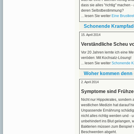
dass sie alles "richtig" machen -
deren Selbstbestimmung?
... lesen Sie weiter
Eine Brustkre
Schonende Krampfad
15. April 2014
Verständliche Scheu v
Vor 20 Jahren lernte ich eine M
veröden: Mit Kochsalz-Lösung!
... lesen Sie weiter
Schonende K
Woher kommen denn d
2. April 2014
Symptome sind Frühzei
Nicht nur Hippokrates, sondern a
westlichen Medizin hat darauf 
Unpassende Ernährung schädigt 
nicht alles richtig werden und -
unbehindert ins Blut gelangen, w
Bakterien müssen zum Beispiel
Beschwerden abgeht.