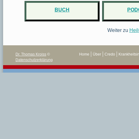
BUCH
POD
Weiter zu
Heil
Dr. Thomas Kroiss
©
Home
Über
Credo
Krankheitsi
Datenschutzerklärung